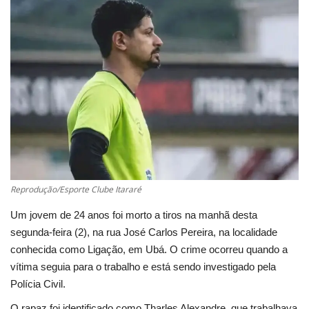
Cultura
UFV
Oportunidade
Sua Cidade
Tempo
Reprodução/Esporte Clube Itararé
Saúde
Um jovem de 24 anos foi morto a tiros na manhã desta
segunda-feira (2), na rua José Carlos Pereira, na localidade
Política
conhecida como Ligação, em Ubá. O crime ocorreu quando a
vítima seguia para o trabalho e está sendo investigado pela
Trânsito
Polícia Civil.
O rapaz foi identificado como Tharles Alexandre, que trabalhava