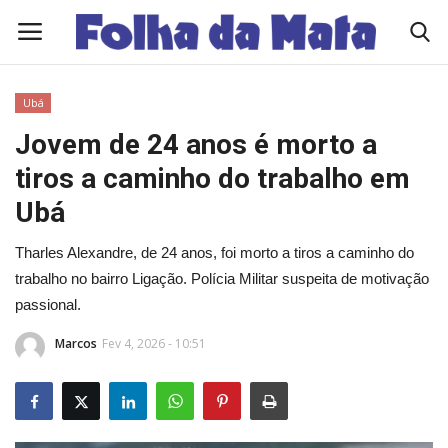
Ubá
Quem Somos
Jovem de 24 anos é morto a
tiros a caminho do trabalho em
Como Anunciar
Ubá
Contato
Tharles Alexandre, de 24 anos, foi morto a tiros a caminho do
trabalho no bairro Ligação. Polícia Militar suspeita de motivação
Eleições 2026
passional.
Edições Diárias - NOTÍCIAS DO DIA
Marcos
Fev 4, 2026 - 10:51
Polícia/Acidente
Viçosa