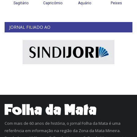
JORNAL FILIADO AO
Com mais de 60 anos de história, o jornal Folha da Mata é uma
referência em informação na região da Zona da Mata Mineira.