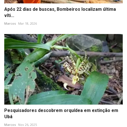
Após 22 dias de buscas, Bombeiros localizam última
víti...
Marcos
Mar 18, 2026
Pesquisadores descobrem orquídea em extinção em
Ubá
Marcos
Nov 26, 2025