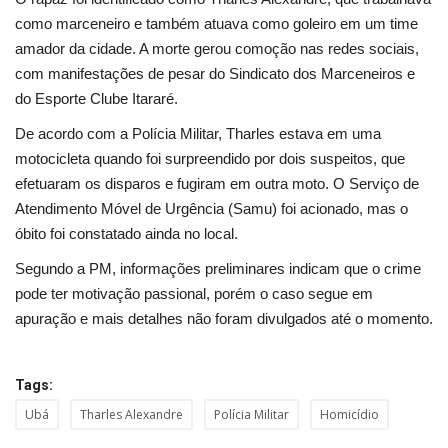
Segurança Pública
como marceneiro e também atuava como goleiro em um time
amador da cidade. A morte gerou comoção nas redes sociais,
Economia
com manifestações de pesar do Sindicato dos Marceneiros e
do Esporte Clube Itararé.
Educação
De acordo com a Polícia Militar, Tharles estava em uma
Esporte
motocicleta quando foi surpreendido por dois suspeitos, que
efetuaram os disparos e fugiram em outra moto. O Serviço de
Solidariedade
Atendimento Móvel de Urgência (Samu) foi acionado, mas o
óbito foi constatado ainda no local.
Meio Ambiente
Segundo a PM, informações preliminares indicam que o crime
pode ter motivação passional, porém o caso segue em
Justiça
apuração e mais detalhes não foram divulgados até o momento.
Obituário
Tags:
Brasil
Ubá
Tharles Alexandre
Polícia Militar
Homicídio