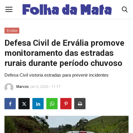
Ervália
Quem Somos
Defesa Civil de Ervália promove
monitoramento das estradas
Como Anunciar
rurais durante período chuvoso
Contato
Defesa Civil vistoria estradas para prevenir incidentes
Eleições 2026
Marcos
Jan 6, 2026 - 11:17
Edições Diárias - NOTÍCIAS DO DIA
Polícia/Acidente
Viçosa