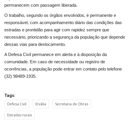
Segurança Pública
permanecem com passagem liberada.
O trabalho, segundo os órgãos envolvidos, é permanente e
Economia
responsável, com acompanhamento diário das condições das
estradas e prontidão para agir com rapidez sempre que
Educação
necessário, priorizando a segurança da população que depende
dessas vias para deslocamento.
Esporte
A Defesa Civil permanece em alerta e à disposição da
Solidariedade
comunidade. Em caso de necessidade ou registro de
ocorrências, a população pode entrar em contato pelo telefone
Meio Ambiente
(32) 98489-1935.
Justiça
Tags:
Defesa Civil
Ervália
Secretaria de Obras
Obituário
Estradas rurais
Brasil