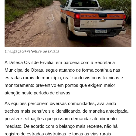
Cultura
UFV
Oportunidade
Divulgação/Prefeitura de Ervália
Sua Cidade
A Defesa Civil de Ervália, em parceria com a Secretaria
Municipal de Obras, segue atuando de forma contínua nas
Tempo
estradas rurais do município, realizando vistorias técnicas e
monitoramento preventivo em pontos que exigem maior
Saúde
atenção neste período de chuvas.
As equipes percorrem diversas comunidades, avaliando
Política
trechos mais sensíveis e identificando, de maneira antecipada,
possíveis situações que possam demandar atendimento
Trânsito
imediato. De acordo com o balanço mais recente, não há
registro de estradas obstruídas, e todas as vias rurais