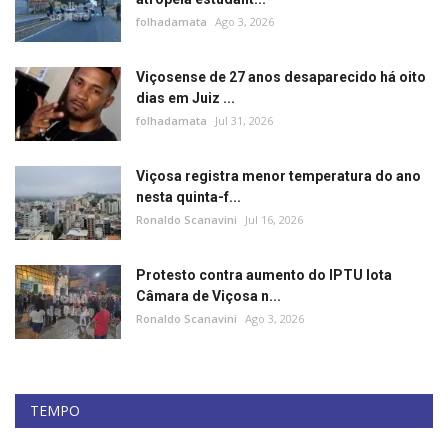
folhadamata
Ago 3, 2026
Viçosense de 27 anos desaparecido há oito
dias em Juiz ...
folhadamata
Jul 31, 2026
Viçosa registra menor temperatura do ano
nesta quinta-f...
Ronaldo Scanavini
Jul 16, 2026
Protesto contra aumento do IPTU lota
Câmara de Viçosa n...
Ronaldo Scanavini
Ago 3, 2026
TEMPO