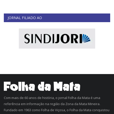
JORNAL FILIADO AO
Com mais de 60 anos de história, o jornal Folha da Mata é uma
referência em informação na região da Zona da Mata Mineira.
Fundado em 1963 como Folha de Viçosa, o Folha da Mata conquistou